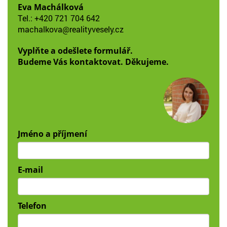
Eva Machálková
Tel.:
+420 721 704 642
machalkova@realityvesely.cz
Vyplňte a odešlete formulář.
Budeme Vás kontaktovat. Děkujeme.
Jméno a příjmení
E-mail
Telefon