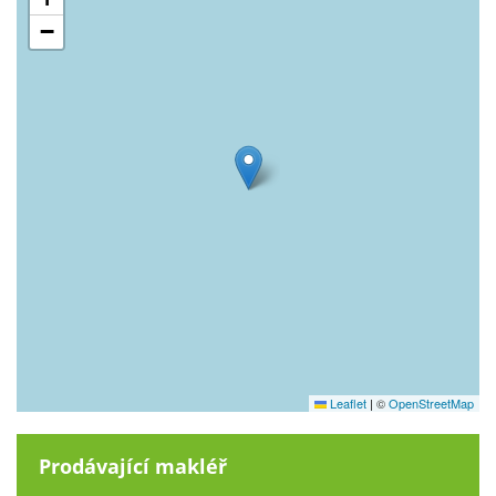
−
Leaflet
|
©
OpenStreetMap
Prodávající makléř