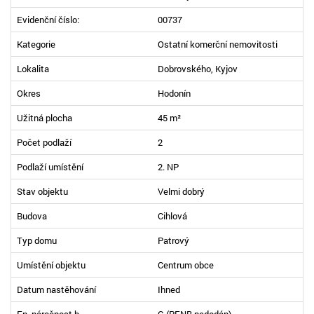
Evidenční číslo:
00737
Kategorie
Ostatní komerční nemovitosti
Lokalita
Dobrovského, Kyjov
Okres
Hodonín
Užitná plocha
45 m²
Počet podlaží
2
Podlaží umístění
2. NP
Stav objektu
Velmi dobrý
Budova
Cihlová
Typ domu
Patrový
Umístění objektu
Centrum obce
Datum nastěhování
Ihned
En. náročnost b.
G (PENB nedodán)