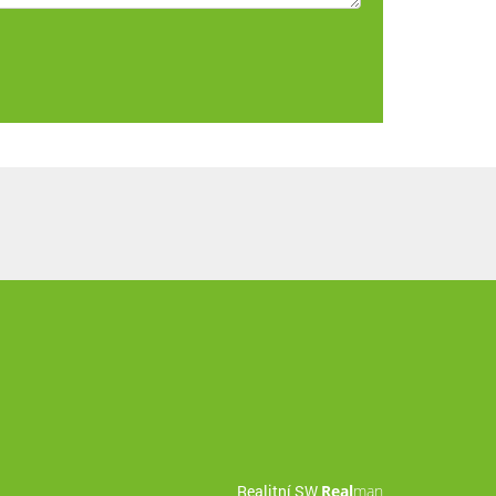
Realitní SW
Real
man