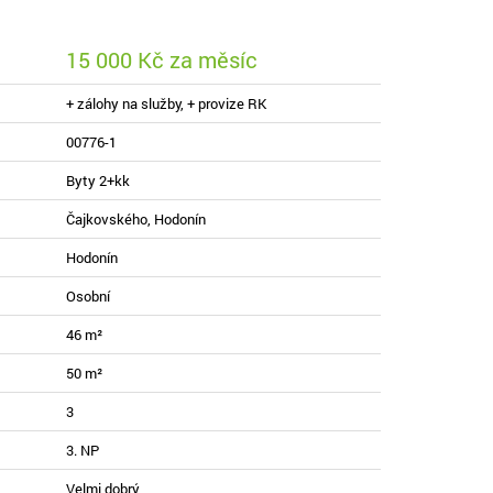
15 000 Kč za měsíc
+ zálohy na služby, + provize RK
00776-1
Byty 2+kk
Čajkovského, Hodonín
Hodonín
Osobní
46 m²
50 m²
3
3. NP
Velmi dobrý