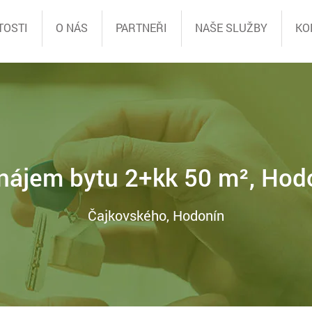
TOSTI
O NÁS
PARTNEŘI
NAŠE SLUŽBY
KO
nájem bytu 2+kk 50 m², Hod
Čajkovského, Hodonín