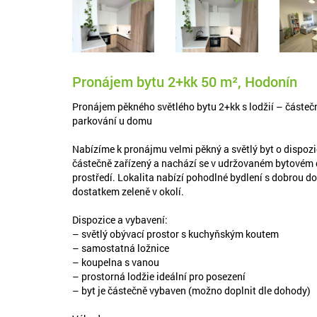
Pronájem bytu 2+kk 50 m², Hodonín
Pronájem pěkného světlého bytu 2+kk s lodžií – částečně
parkování u domu
Nabízíme k pronájmu velmi pěkný a světlý byt o dispozic
částečně zařízený a nachází se v udržovaném bytovém
prostředí. Lokalita nabízí pohodlné bydlení s dobrou d
dostatkem zeleně v okolí.
Dispozice a vybavení:
– světlý obývací prostor s kuchyňským koutem
– samostatná ložnice
– koupelna s vanou
– prostorná lodžie ideální pro posezení
– byt je částečně vybaven (možno doplnit dle dohody)