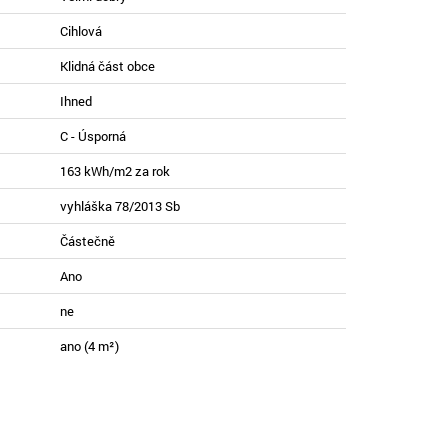
Cihlová
Klidná část obce
Ihned
C - Úsporná
163 kWh/m2 za rok
vyhláška 78/2013 Sb
Částečně
Ano
ne
ano (4 m²)