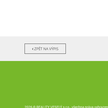
ZPĚT NA VÝPIS
2026 © REALITY VESELÝ s.r.o., všechna práva vyhrazen