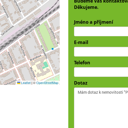
Budeme Vás kontaktov
Děkujeme.
Jméno a příjmení
E-mail
Telefon
Dotaz
Leaflet
|
©
OpenStreetMap