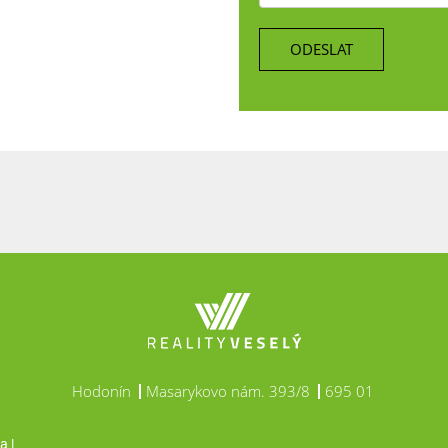
ODESLAT
Hodonín
Masarykovo nám. 393/8
695 01
a |