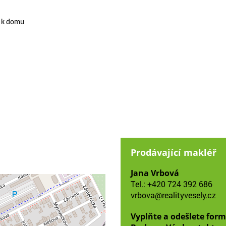
m k domu
Prodávající makléř
Jana Vrbová
Tel.:
+420 724 392 686
vrbova@realityvesely.cz
Vyplňte a odešlete form