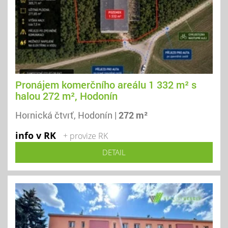
Pronájem komerčního areálu 1 332 m² s
halou 272 m², Hodonín
Hornická čtvrť, Hodonín |
272 m²
info v RK
+ provize RK
DETAIL