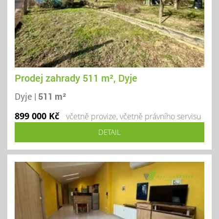
Prodej zahrady 511 m², Dyje
Dyje |
511 m²
899 000 Kč
včetně provize, včetně právního servisu
DETAIL