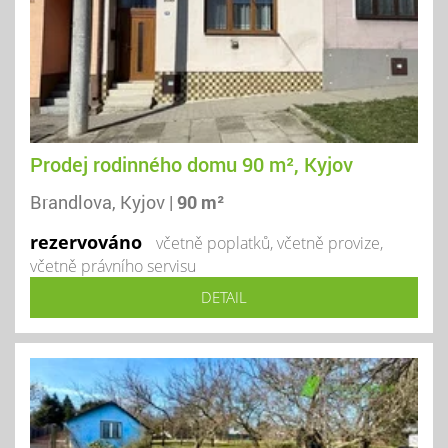
Prodej rodinného domu 90 m², Kyjov
Brandlova, Kyjov |
90 m²
rezervováno
včetně poplatků, včetně provize,
včetně právního servisu
DETAIL