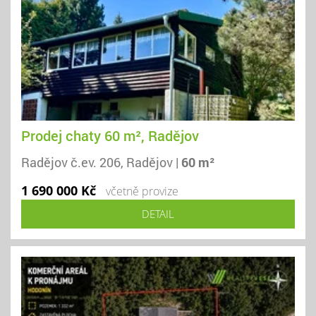
Prodej chaty 60 m², Radějov
Radějov č.ev. 206, Radějov |
60 m²
1 690 000 Kč
včetně provize
DETAIL