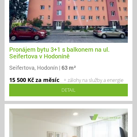
Pronájem bytu 3+1 s balkonem na ul.
Seifertova v Hodoníně
Seifertova, Hodonín |
63 m²
15 500 Kč za měsíc
+ zálohy na služby a energie
DETAIL