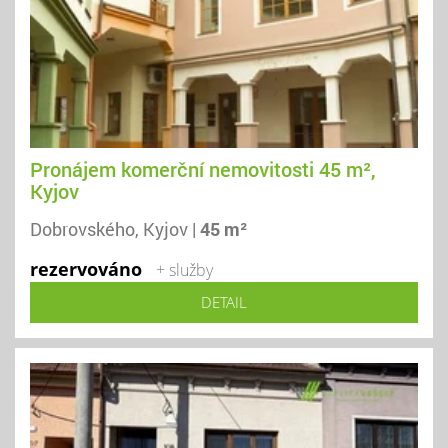
Pronájem komerční nemovitosti 45 m²,
Kyjov
Dobrovského, Kyjov |
45 m²
rezervováno
+ služby
DETAIL