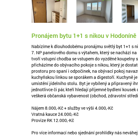
Pronájem bytu 1+1 s nikou v Hodoníně
Nabízíme k dlouhodobému pronájmu světlý byt 1+1 s ni
7. NP panelového domu s výtahem, který se nachází na 
tvoří vstupní chodba se vstupem do vyzděné koupelny s
přicházíme do obývacího pokoje s nikou, který je dostat
prostoru pro spaní i odpočinek, na obývací pokoj navaz
kuchyňskou linkou se sporákem a digestoří. Kuchyně je
umístění jídelního stolu. Byt je vybílený a připravený ih
jednotlivce či pár, kteří hledají příjemné bydlení kousek 
veškerá občanská vybavenost (obchod, zdravotní středisk
Nájem 8.000,-Kč + služby ve výši 4.000,-Kč
Vratná kauce 24.000,-Kč
Provize RK 12.000,-Kč
Pro více informací nebo sjednání prohlídky nás neváhej