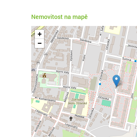
Nemovitost na mapě
+
−