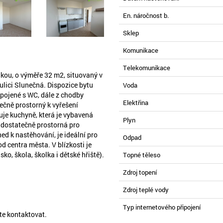
En. náročnost b.
Sklep
Komunikace
Telekomunikace
kou, o výměře 32 m2, situovaný v
ulici Slunečná. Dispozice bytu
Voda
pojené s WC, dále z chodby
Elektřina
ečně prostorný k vyřešení
uje kuchyně, která je vybavená
Plyn
 dostatečně prostorná pro
ned k nastěhování, je ideální pro
Odpad
od centra města. V blízkosti je
o, škola, školka i dětské hřiště).
Topné těleso
Zdroj topení
Zdroj teplé vody
Typ internetového připojení
te kontaktovat.