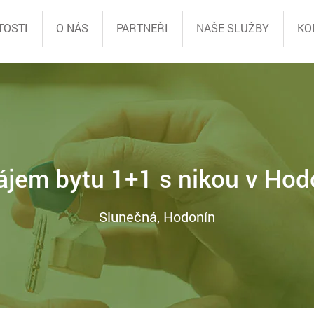
TOSTI
O NÁS
PARTNEŘI
NAŠE SLUŽBY
KO
ájem bytu 1+1 s nikou v Hod
Slunečná, Hodonín