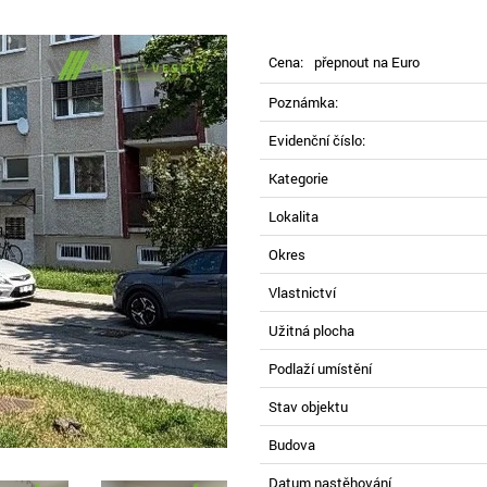
Cena:
přepnout na Euro
Poznámka:
Evidenční číslo:
Kategorie
Lokalita
Okres
Vlastnictví
Užitná plocha
Podlaží umístění
Stav objektu
Budova
Datum nastěhování