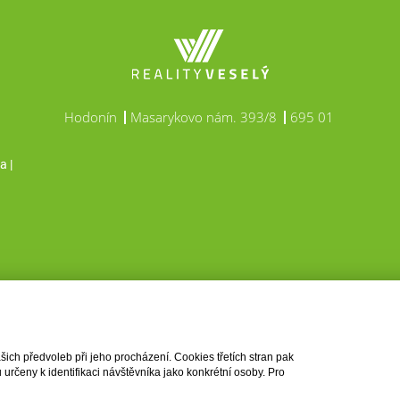
Hodonín
Masarykovo nám. 393/8
695 01
a |
ch předvoleb při jeho procházení. Cookies třetích stran pak
rčeny k identifikaci návštěvníka jako konkrétní osoby. Pro