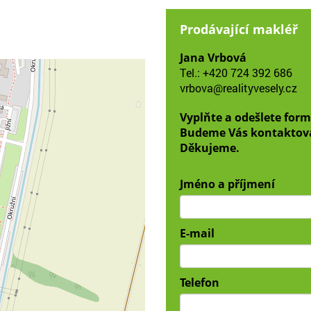
Prodávající makléř
Jana Vrbová
Tel.:
+420 724 392 686
vrbova@realityvesely.cz
Vyplňte a odešlete form
Budeme Vás kontaktov
Děkujeme.
Jméno a příjmení
E-mail
Telefon