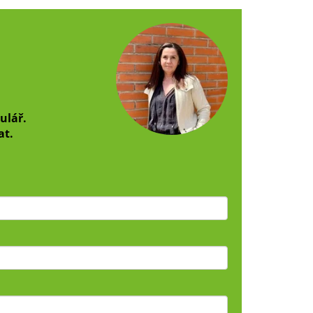
ulář.
at.