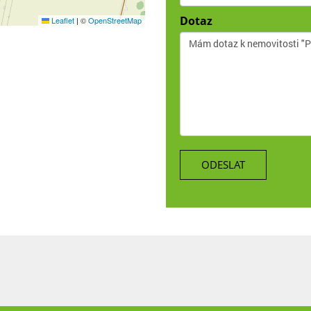
Dotaz
Leaflet
|
©
OpenStreetMap
ODESLAT