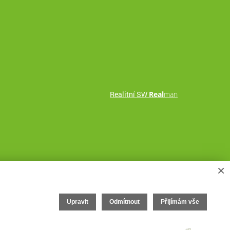
Realitní SW
Real
man
×
Upravit
Odmítnout
Přijímám vše