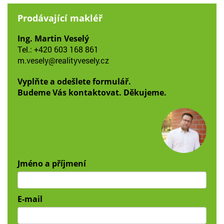
Prodávající makléř
Ing. Martin Veselý
Tel.:
+420 603 168 861
m.vesely@realityvesely.cz
Vyplňte a odešlete formulář.
Budeme Vás kontaktovat. Děkujeme.
Jméno a příjmení
E-mail