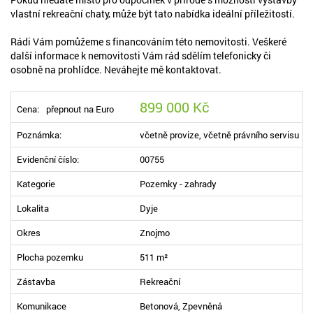
vlastní rekreační chaty, může být tato nabídka ideální příležitostí.
Rádi Vám pomůžeme s financováním této nemovitosti. Veškeré
další informace k nemovitosti Vám rád sdělím telefonicky či
osobně na prohlídce. Neváhejte mě kontaktovat.
899 000 Kč
Cena:
přepnout na Euro
Poznámka:
včetně provize, včetně právního servisu
Evidenční číslo:
00755
Kategorie
Pozemky - zahrady
Lokalita
Dyje
Okres
Znojmo
Plocha pozemku
511 m²
Zástavba
Rekreační
Komunikace
Betonová, Zpevněná