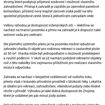
stromy, které poskytují příjemné soukromí i možnost vlastního
zahradničení. Přístup k zahradě je zajištěn po zpevněné panelové
komunikaci, přičemž nový majitel zároveň získá podíl na této
společné příjezdové cestě, která k jednotlivým zahradám vede.
Velkou výhodou je dostupnost inženýrských sítí – elektřina se
nachází na hranici pozemku a přímo na zahradě je k dispozici také
sezonní voda pro zalévání.
Dle platného územního plánu je na pozemku možné vybudovat
zahradní chatku či objekt pro rodinnou rekreaci o zastavěné ploše
až 50 m². Stavba může být jednopodlažní s možností podsklepení
a využití podkroví. V okolí se již nachází podobné rekreační objekty,
což z této nabídky činí zajímavou příležitost pro realizaci vlastního
místa k odpočinku.
Zahrada se nachází v bezpečné vzdálenosti od vodního toku,
přesto však v krásném přírodním prostředí v blízkosti řeky. Lokalita
je ideální pro rekreaci, zahradničení, víkendové pobyty nebo klidné
chvíle v přírodě. Výhodou je také dobrá dostupnost do Znojma,
které je vzdálené jen pár minut jízdy autem.
Pokud hledáte místo pro odpočinek v přírodě s možností výstavby