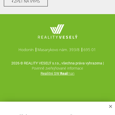
ZPĚT NA VÝPIS
Hodonín
Masarykovo nám. 393/8
695 01
2026 © REALITY VESELÝ s.r.o., všechna práva vyhrazena |
Povinně zveřejňované informace
Realitní SW
Real
man
×