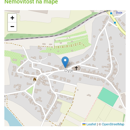
Nemovitost na mapě
+
−
Leaflet
|
©
OpenStreetMap