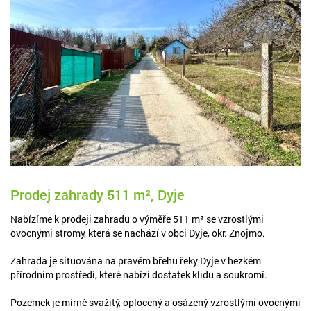
Prodej zahrady 511 m², Dyje
Nabízíme k prodeji zahradu o výměře 511 m² se vzrostlými
ovocnými stromy, která se nachází v obci Dyje, okr. Znojmo.
Zahrada je situována na pravém břehu řeky Dyje v hezkém
přírodním prostředí, které nabízí dostatek klidu a soukromí.
Pozemek je mírně svažitý, oplocený a osázený vzrostlými ovocnými