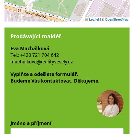
Leaflet
|
©
OpenStreetMap
Prodávající makléř
Eva Machálková
Tel.:
+420 721 704 642
machalkova@realityvesely.cz
Vyplňte a odešlete formulář.
Budeme Vás kontaktovat. Děkujeme.
Jméno a příjmení