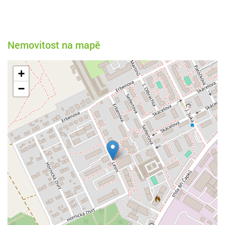
Nemovitost na mapě
+
−