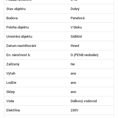
Stav objektu
Dobrý
Budova
Panelová
Poloha objektu
V bloku
Umístění objektu
Sídliště
Datum nastěhování
Ihned
En. náročnost b.
G (PENB nedodán)
Zařízený
Ne
Výtah
ano
Lodžie
ano
Sklep
ano
Voda
Dálkový vodovod
Elektřina
230V