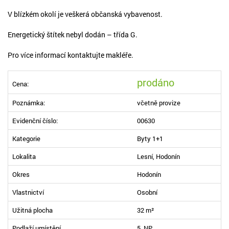
V blízkém okolí je veškerá občanská vybavenost.
Energetický štítek nebyl dodán – třída G.
Pro více informací kontaktujte makléře.
prodáno
Cena:
Poznámka:
včetně provize
Evidenční číslo:
00630
Kategorie
Byty 1+1
Lokalita
Lesní, Hodonín
Okres
Hodonín
Vlastnictví
Osobní
Užitná plocha
32 m²
Podlaží umístění
5. NP