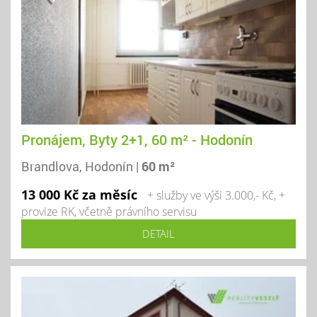
Pronájem, Byty 2+1, 60 m² - Hodonín
Brandlova, Hodonín |
60 m²
13 000 Kč za měsíc
+ služby ve výši 3.000,- Kč, +
provize RK, včetně právního servisu
DETAIL