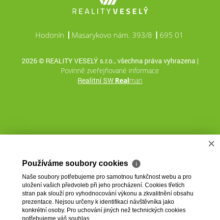
Hodonín
Masarykovo nám. 393/8
695 01
2026 © REALITY VESELÝ s.r.o., všechna práva vyhrazena |
Povinně zveřejňované informace
Realitní SW
Real
man
×
Používáme soubory cookies
ℹ
Naše soubory potřebujeme pro samotnou funkčnost webu a pro
uložení vašich předvoleb při jeho procházení. Cookies třetích
stran pak slouží pro vyhodnocování výkonu a zkvalitnění obsahu
prezentace. Nejsou určeny k identifikaci návštěvníka jako
konkrétní osoby. Pro uchování jiných než technických cookies
potřebujeme váš souhlas.