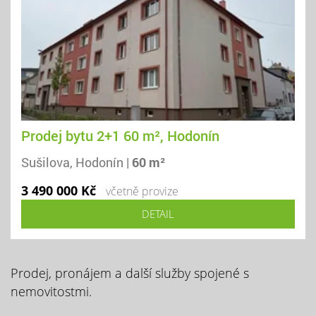
Prodej bytu 2+1 60 m², Hodonín
Sušilova, Hodonín |
60 m²
3 490 000 Kč
včetně provize
DETAIL
Prodej, pronájem a další služby spojené s
nemovitostmi.